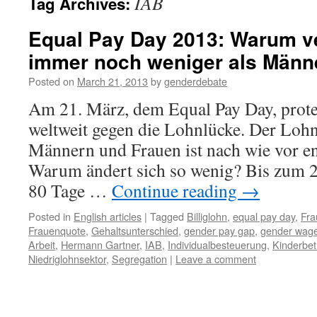
IAB
Tag Archives:
Equal Pay Day 2013: Warum v
immer noch weniger als Männ
Posted on
March 21, 2013
by
genderdebate
Am 21. März, dem Equal Pay Day, prote
weltweit gegen die Lohnlücke. Der Loh
Männern und Frauen ist nach wie vor e
Warum ändert sich so wenig? Bis zum 2
80 Tage …
Continue reading
→
Posted in
English articles
|
Tagged
Billiglohn
,
equal pay day
,
Fra
Frauenquote
,
Gehaltsunterschied
,
gender pay gap
,
gender wag
Arbeit
,
Hermann Gartner
,
IAB
,
Individualbesteuerung
,
Kinderbe
Niedriglohnsektor
,
Segregation
|
Leave a comment