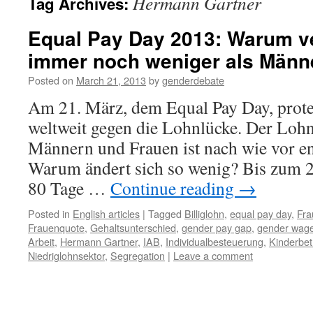
Hermann Gartner
Tag Archives:
Equal Pay Day 2013: Warum v
immer noch weniger als Männ
Posted on
March 21, 2013
by
genderdebate
Am 21. März, dem Equal Pay Day, prote
weltweit gegen die Lohnlücke. Der Loh
Männern und Frauen ist nach wie vor e
Warum ändert sich so wenig? Bis zum 2
80 Tage …
Continue reading
→
Posted in
English articles
|
Tagged
Billiglohn
,
equal pay day
,
Fra
Frauenquote
,
Gehaltsunterschied
,
gender pay gap
,
gender wag
Arbeit
,
Hermann Gartner
,
IAB
,
Individualbesteuerung
,
Kinderbe
Niedriglohnsektor
,
Segregation
|
Leave a comment