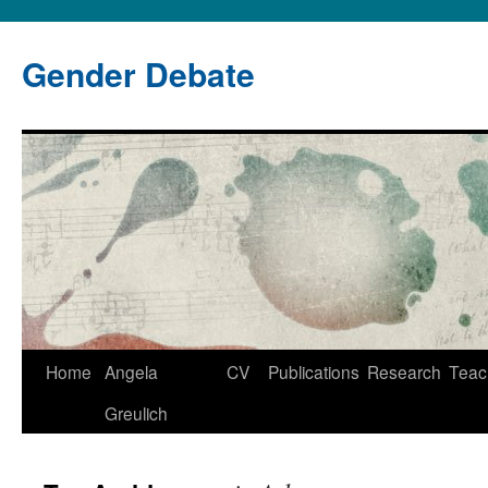
Gender Debate
Home
Angela
CV
Publications
Research
Teac
Greulich