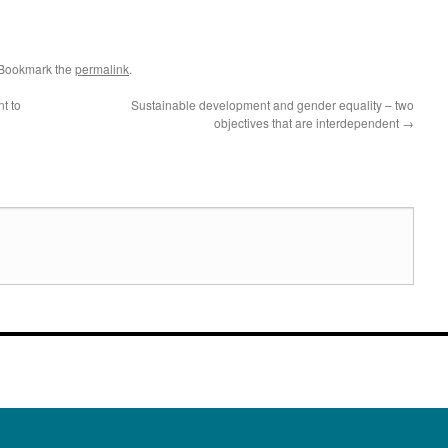
 Bookmark the
permalink
.
nt to
Sustainable development and gender equality – two
objectives that are interdependent
→