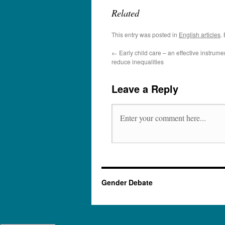
Related
This entry was posted in
English articles
.
←
Early child care – an effective instrume
reduce inequalities
Leave a Reply
Gender Debate