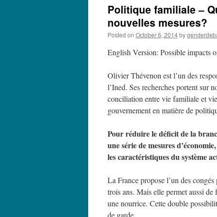
Politique familiale – 
nouvelles mesures?
Posted on
October 6, 2014
by
genderdeb
English Version: Possible impacts o
Olivier Thévenon est l’un des resp
l’Ined. Ses recherches portent sur n
conciliation entre vie familiale et vi
gouvernement en matière de politiqu
Pour réduire le déficit de la bran
une série de mesures d’économie,
les caractéristiques du système ac
La France propose l’un des congés 
trois ans. Mais elle permet aussi de 
une nourrice. Cette double possibilit
de garde.