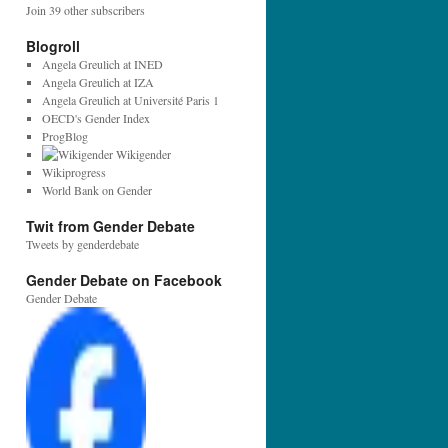
l
Join 39 other subscribers
A
d
Blogroll
d
Angela Greulich at INED
r
Angela Greulich at IZA
e
Angela Greulich at Université Paris 1
s
OECD's Gender Index
s
ProgBlog
:
Wikigender
Wikiprogress
World Bank on Gender
Twit from Gender Debate
Tweets by genderdebate
Gender Debate on Facebook
Gender Debate