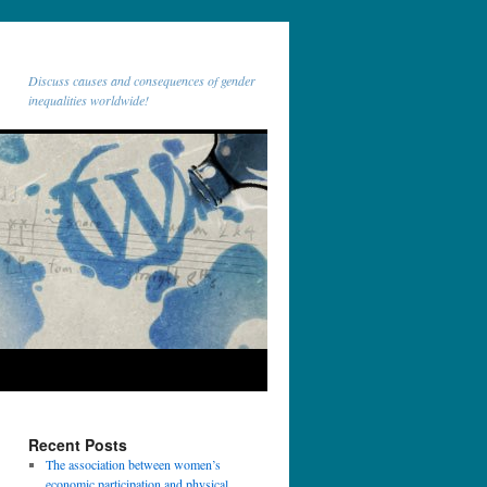
Discuss causes and consequences of gender
inequalities worldwide!
Recent Posts
The association between women’s
economic participation and physical