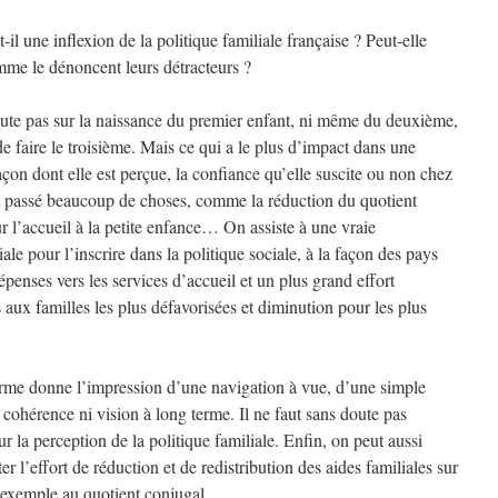
l une inflexion de la politique familiale française ? Peut-elle
mme le dénoncent leurs détracteurs ?
 doute pas sur la naissance du premier enfant, ni même du deuxième,
de faire le troisième. Mais ce qui a le plus d’impact dans une
 façon dont elle est perçue, la confiance qu’elle suscite ou non chez
est passé beaucoup de choses, comme la réduction du quotient
ur l’accueil à la petite enfance… On assiste à une vraie
iale pour l’inscrire dans la politique sociale, à la façon des pays
penses vers les services d’accueil et un plus grand effort
 aux familles les plus défavorisées et diminution pour les plus
rme donne l’impression d’une navigation à vue, d’une simple
 cohérence ni vision à long terme. Il ne faut sans doute pas
ur la perception de la politique familiale. Enfin, on peut aussi
ter l’effort de réduction et de redistribution des aides familiales sur
r exemple au quotient conjugal.