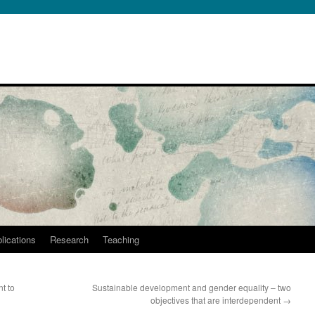
lications
Research
Teaching
nt to
Sustainable development and gender equality – two
objectives that are interdependent
→