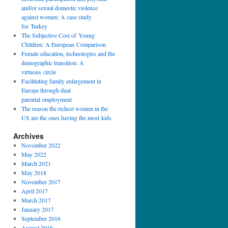
and/or sexual domestic violence
against women: A case study
for Turkey
The Subjective Cost of Young
Children: A European Comparison
Female education, technologies and the
demographic transition: A
virtuous circle
Facilitating family enlargement in
Europe through dual
parental employment
The reason the richest women in the
US are the ones having the most kids
Archives
November 2022
May 2022
March 2021
May 2018
November 2017
April 2017
March 2017
January 2017
September 2016
August 2016