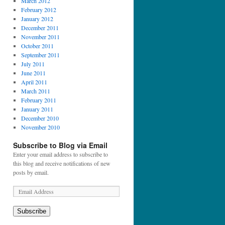
March 2012
February 2012
January 2012
December 2011
November 2011
October 2011
September 2011
July 2011
June 2011
April 2011
March 2011
February 2011
January 2011
December 2010
November 2010
Subscribe to Blog via Email
Enter your email address to subscribe to
this blog and receive notifications of new
posts by email.
E
m
a
Subscribe
i